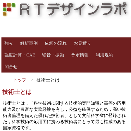
強み
解析事例
依頼の流れ
お見積り
強度計算・CAE
騒音・振動
ラボ情報
利用規約
問合せ
トップ
技術士とは
技術士とは
技術士とは，「科学技術に関する技術的専門知識と高等の応用
能力及び豊富な実務経験を有し，公益を確保するため，高い技
術者倫理を備えた優れた技術者」として文部科学省に登録され
た，科学技術の応用面に携わる技術者にとって最も権威のある
国家資格です。