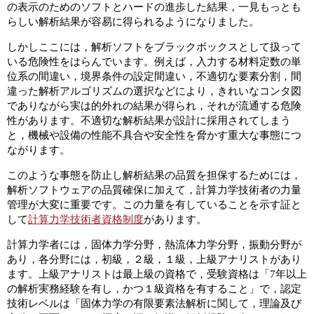
の表示のためのソフトとハードの進歩した結果，一見もっとも
らしい解析結果が容易に得られるようになりました。
しかしここには，解析ソフトをブラックボックスとして扱って
いる危険性をはらんでいます。例えば，入力する材料定数の単
位系の間違い，境界条件の設定間違い，不適切な要素分割，間
違った解析アルゴリズムの選択などにより，きれいなコンタ図
でありながら実は的外れの結果が得られ，それが流通する危険
性があります。不適切な解析結果が設計に採用されてしまう
と，機械や設備の性能不具合や安全性を脅かす重大な事態につ
ながります。
このような事態を防止し解析結果の品質を担保するためには，
解析ソフトウェアの品質確保に加えて，計算力学技術者の力量
管理が大変に重要です。この力量を有していることを示す証と
して
計算力学技術者資格制度
があります。
計算力学者には，固体力学分野，熱流体力学分野，振動分野が
あり，各分野には，初級，２級，１級，上級アナリストがあり
ます。上級アナリストは最上級の資格で，受験資格は「7年以上
の解析実務経験を有し，かつ１級資格を有すること」で，認定
技術レベルは「固体力学の有限要素法解析に関して，理論及び